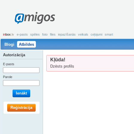
amigos
in
box
.lv
e-pasts
spēles
foto
files
iepazīšanās
veikals
ceļojumi
smart
Blogi
Atbildes
Autorizācija
Kļūda!
E-pasts
Dzēsts profils
Parole
Ienākt
Reģistrācija