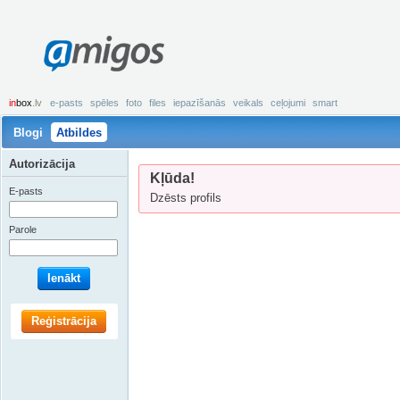
amigos
in
box
.lv
e-pasts
spēles
foto
files
iepazīšanās
veikals
ceļojumi
smart
Blogi
Atbildes
Autorizācija
Kļūda!
E-pasts
Dzēsts profils
Parole
Ienākt
Reģistrācija