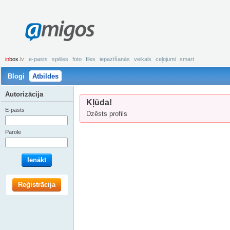
amigos
in
box
.lv
e-pasts
spēles
foto
files
iepazīšanās
veikals
ceļojumi
smart
Blogi
Atbildes
Autorizācija
Kļūda!
E-pasts
Dzēsts profils
Parole
Ienākt
Reģistrācija