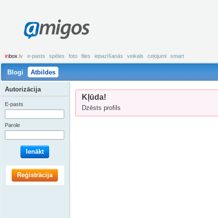
amigos
in
box
.lv
e-pasts
spēles
foto
files
iepazīšanās
veikals
ceļojumi
smart
Blogi
Atbildes
Autorizācija
Kļūda!
E-pasts
Dzēsts profils
Parole
Ienākt
Reģistrācija