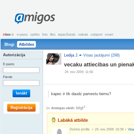
amigos
in
box
.lv
e-pasts
spēles
foto
files
iepazīšanās
veikals
ceļojumi
smart
Blogi
Atbildes
Autorizācija
Ledija J.
Viņas jautājumi (298)
vecaku attiecibas un piena
E-pasts
29. nov 2009. 11:56
Parole
Ienākt
kapec ir tik daudz pamestu bernu?
Reģistrācija
0
bēgt
Atslegas vārdi:
Labākā atbilde
Dzēsts profils
29. nov 2009. 16:38
Viņa