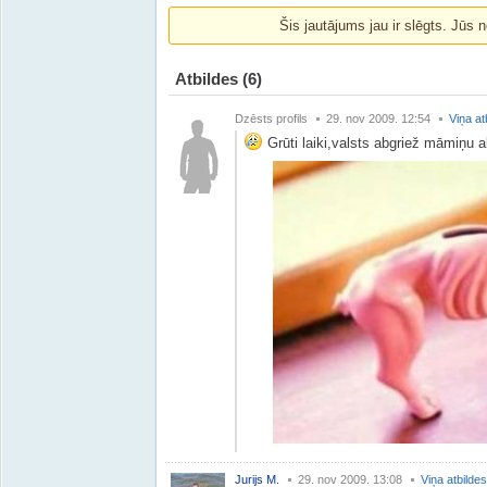
Šis jautājums jau ir slēgts. Jūs n
Atbildes
(6)
Dzēsts profils
29. nov 2009. 12:54
Viņa at
Grūti laiki,valsts abgriež māmiņu al
Jurijs M.
29. nov 2009. 13:08
Viņa atbildes