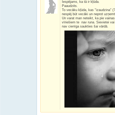
Iespējams, ka tā ir kļūda.
Paaudzēs.
To vecāku kļūda, kas "izaudzina" (
nespēj būt vecāki un neprot uzņemti
Un varat man neteikt, ka pie vaina
vīriešiem te nav runa. Sievietei vai 
nav cienīga saukties šai vārdā.