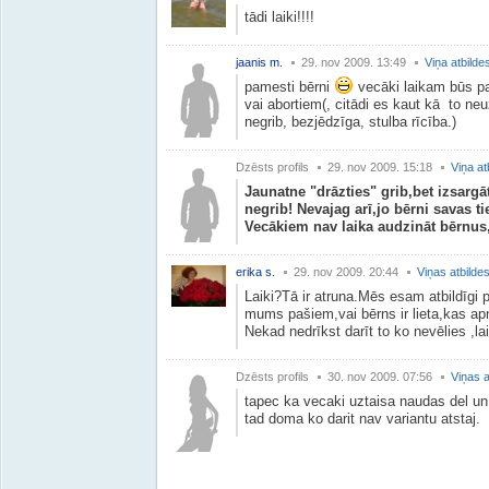
tādi laiki!!!!
jaanis m.
29. nov 2009. 13:49
Viņa atbilde
pamesti bērni
vecāki laikam būs pa
vai abortiem(, citādi es kaut kā to ne
negrib, bezjēdzīga, stulba rīcība.)
Dzēsts profils
29. nov 2009. 15:18
Viņa at
Jaunatne "drāzties" grib,bet izsarg
negrib! Nevajag arī,jo bērni savas t
Vecākiem nav laika audzināt bērnus,j
erika s.
29. nov 2009. 20:44
Viņas atbilde
Laiki?Tā ir atruna.Mēs esam atbildīgi 
mums pašiem,vai bērns ir lieta,kas ap
Nekad nedrīkst darīt to ko nevēlies ,lai
Dzēsts profils
30. nov 2009. 07:56
Viņas a
tapec ka vecaki uztaisa naudas del u
tad doma ko darit nav variantu atstaj.