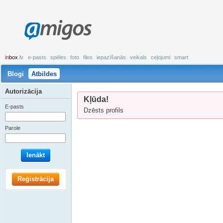
amigos
in
box
.lv
e-pasts
spēles
foto
files
iepazīšanās
veikals
ceļojumi
smart
Blogi
Atbildes
Autorizācija
Kļūda!
E-pasts
Dzēsts profils
Parole
Ienākt
Reģistrācija