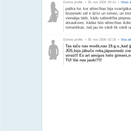
Dzēsts profils
30. nov 2009. 00:14
Viņas a
palika tur, kur attiecības bija svarīgāk
bruņinieki vēl ir dzīvi un romeo, un trist
vienalga tāds, kādu sabiedrība piepras
atsauksies. kādas būs attiecības ikdie
romantikas, tad jau tie vārdi tik vārdi un
Dzēsts profils
30. nov 2009. 02:18
Viņa at
Tas taču nav modē,nav 19.g.s.,kad 
JŪS,bija jābučo roka,jāpasniedz zied
virsū!!! Es arī amigos lielo ģimeni
TU! Vai nav jauki?!!!