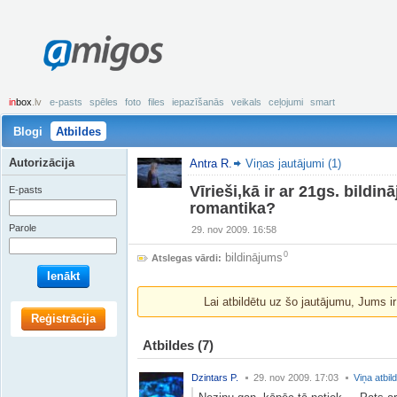
amigos
in
box
.lv
e-pasts
spēles
foto
files
iepazīšanās
veikals
ceļojumi
smart
Blogi
Atbildes
Autorizācija
Antra R.
Viņas jautājumi (1)
Vīrieši,kā ir ar 21gs. bildi
E-pasts
romantika?
Parole
29. nov 2009. 16:58
0
bildinājums
Atslegas vārdi:
Ienākt
Lai atbildētu uz šo jautājumu, Jums i
Reģistrācija
Atbildes
(7)
Dzintars P.
29. nov 2009. 17:03
Viņa atbil