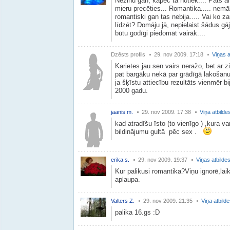
Nezinu gan, kāpēc tā notiek.... Pats arī 
mieru precēties... Romantika..... nemā
romantiski gan tas nebija..... Vai ko za
līdzēt? Domāju jā, nepielaist šādus g
būtu godīgi piedomāt vairāk....
Dzēsts profils
29. nov 2009. 17:18
Viņas a
Karietes jau sen vairs neražo, bet ar zir
pat bargāku nekā par grādīgā lakošanu 
ja šķīstu attiecību rezultāts vienmēr bi
2000 gadu.
jaanis m.
29. nov 2009. 17:38
Viņa atbilde
kad atradīšu īsto (to vienīgo ) ,kura v
bildinājumu gultā pēc sex .
erika s.
29. nov 2009. 19:37
Viņas atbilde
Kur palikusi romantika?Viņu ignorē,lai
aplaupa.
Valters Z.
29. nov 2009. 21:35
Viņa atbild
palika 16.gs :D