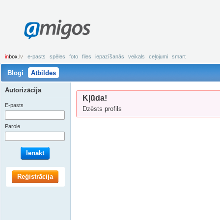
amigos
in
box
.lv
e-pasts
spēles
foto
files
iepazīšanās
veikals
ceļojumi
smart
Blogi
Atbildes
Autorizācija
Kļūda!
E-pasts
Dzēsts profils
Parole
Ienākt
Reģistrācija