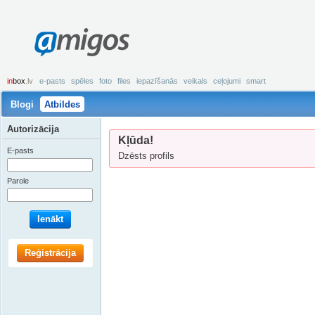
amigos
in
box
.lv
e-pasts
spēles
foto
files
iepazīšanās
veikals
ceļojumi
smart
Blogi
Atbildes
Autorizācija
Kļūda!
E-pasts
Dzēsts profils
Parole
Ienākt
Reģistrācija