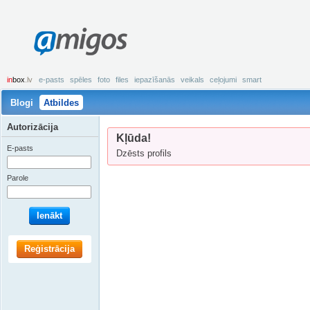
amigos
in
box
.lv
e-pasts
spēles
foto
files
iepazīšanās
veikals
ceļojumi
smart
Blogi
Atbildes
Autorizācija
Kļūda!
E-pasts
Dzēsts profils
Parole
Ienākt
Reģistrācija