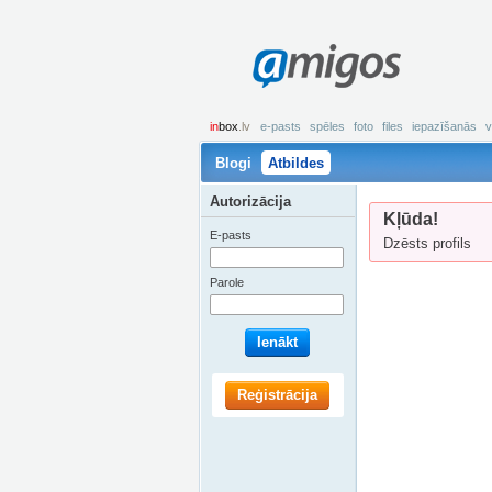
amigos
in
box
.lv
e-pasts
spēles
foto
files
iepazīšanās
v
Blogi
Atbildes
Autorizācija
Kļūda!
E-pasts
Dzēsts profils
Parole
Ienākt
Reģistrācija