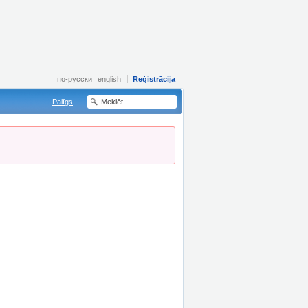
по-русски
english
Reģistrācija
Palīgs