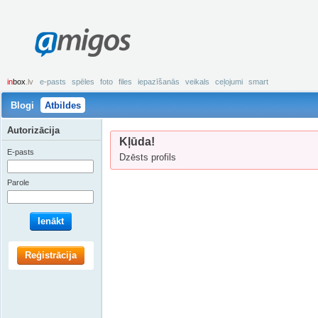
amigos
in
box
.lv
e-pasts
spēles
foto
files
iepazīšanās
veikals
ceļojumi
smart
Blogi
Atbildes
Autorizācija
Kļūda!
E-pasts
Dzēsts profils
Parole
Ienākt
Reģistrācija