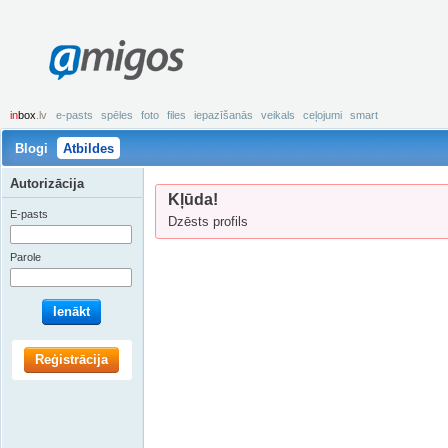
amigos
in
box
.lv
e-pasts
spēles
foto
files
iepazīšanās
veikals
ceļojumi
smart
Blogi
Atbildes
Autorizācija
Kļūda!
E-pasts
Dzēsts profils
Parole
Ienākt
Reģistrācija