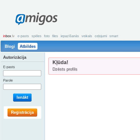
amigos
in
box
.lv
e-pasts
spēles
foto
files
iepazīšanās
veikals
ceļojumi
smart
Blogi
Atbildes
Autorizācija
Kļūda!
E-pasts
Dzēsts profils
Parole
Ienākt
Reģistrācija