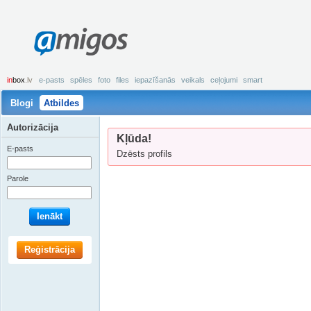
amigos
in
box
.lv
e-pasts
spēles
foto
files
iepazīšanās
veikals
ceļojumi
smart
Blogi
Atbildes
Autorizācija
Kļūda!
E-pasts
Dzēsts profils
Parole
Ienākt
Reģistrācija