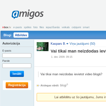
amigos
in
box
.lv
e-pasts
spēles
foto
files
iepazīšanās
veikals
ceļojumi
smart
Blogi
Atbildes
Autorizācija
Kaspars B.
Viņa jautājumi (50)
Vai tikai man neizdodas iev
E-pasts
1. dec 2009. 09:15
Parole
Ienākt
Vai tikai man neizdodas ievietot video blogā?
Reģistrācija
0
blogi
Atslegas vārdi:
Lai atbildētu uz šo jautājumu, Jums i