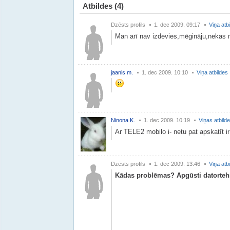
Atbildes
(4)
Dzēsts profils
1. dec 2009. 09:17
Viņa atb
Man arī nav izdevies,mēgināju,nekas
jaanis m.
1. dec 2009. 10:10
Viņa atbildes
Ninona K.
1. dec 2009. 10:19
Viņas atbild
Ar TELE2 mobilo i- netu pat apskatīt ir
Dzēsts profils
1. dec 2009. 13:46
Viņa atb
Kādas problēmas? Apgūsti datortehn