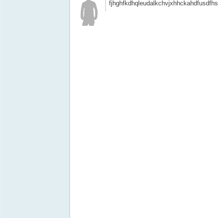
fjhghfkdhqleudalkchvjxhhckahdfusdfh