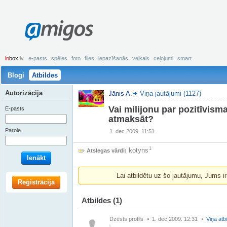
amigos
in
box
.lv
e-pasts
spēles
foto
files
iepazīšanās
veikals
ceļojumi
smart
Blogi
Atbildes
Autorizācija
Jānis A.
Viņa jautājumi (1127)
Vai milijonu par pozitīvis
E-pasts
atmaksāt?
Parole
1. dec 2009. 11:51
1
kotyns
Atslegas vārdi:
Ienākt
Lai atbildētu uz šo jautājumu, Jums i
Reģistrācija
Atbildes
(1)
Dzēsts profils
1. dec 2009. 12:31
Viņa atb