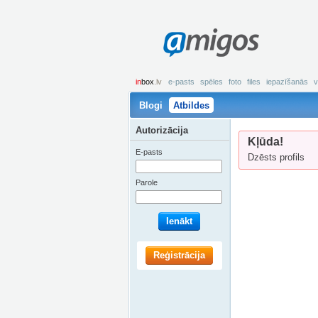
amigos
in
box
.lv
e-pasts
spēles
foto
files
iepazīšanās
v
Blogi
Atbildes
Autorizācija
Kļūda!
E-pasts
Dzēsts profils
Parole
Ienākt
Reģistrācija