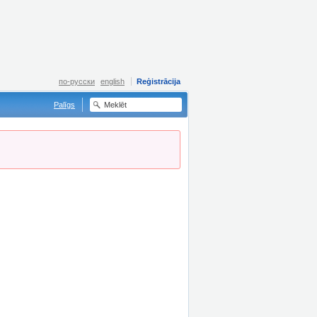
по-русски
english
Reģistrācija
Palīgs