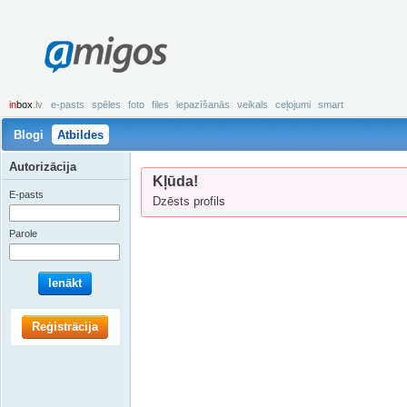
amigos
in
box
.lv
e-pasts
spēles
foto
files
iepazīšanās
veikals
ceļojumi
smart
Blogi
Atbildes
Autorizācija
Kļūda!
E-pasts
Dzēsts profils
Parole
Ienākt
Reģistrācija