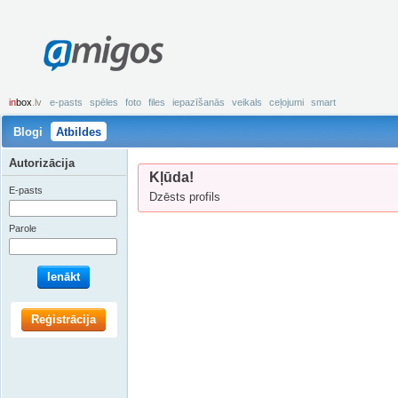
amigos
in
box
.lv
e-pasts
spēles
foto
files
iepazīšanās
veikals
ceļojumi
smart
Blogi
Atbildes
Autorizācija
Kļūda!
E-pasts
Dzēsts profils
Parole
Ienākt
Reģistrācija