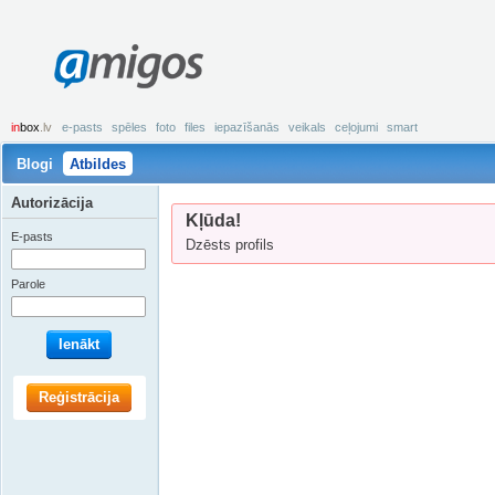
amigos
in
box
.lv
e-pasts
spēles
foto
files
iepazīšanās
veikals
ceļojumi
smart
Blogi
Atbildes
Autorizācija
Kļūda!
E-pasts
Dzēsts profils
Parole
Ienākt
Reģistrācija