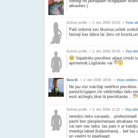
vieniigi no jaunajaam ticiigajaam skai
atkauties:)
Dzēsts profils
2. dec 2009. 09:22
Viņas at
Paši izdomā sev likumus,uzliek svētulī
farizeji kas bļāva lai Jēzu sit krustā,un
Dzēsts profils
2. dec 2009. 09:35
Viņa atb
Vajadzētu precēties atļaut,vīrieši t
apmierināt.Lūgšanās vai
Ilona M.
2. dec 2009. 09:56
Viņas atbildes
Ne jau visi mācītāji nedrīkst precēties
pareizticīgajem.Un vēldzirdēju tādu i
esot aizliegts,tikai tā precēšanās...
Dzēsts profils
2. dec 2009. 11:22
Viņa atb
neredzu neko savaadu... profesionaali s
pashi bez piespieshanaas atsakaas no 
vai tam nav laika. tas pats ir ar katolj
meerkja labad (kalposhana)... bet tas 
un veelmi to paarkaapt.