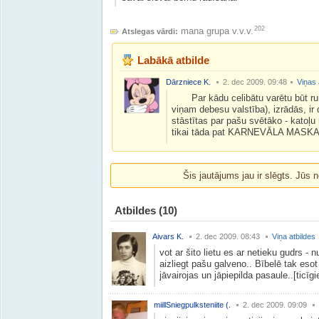
202
mana grupa v.v.v.
Atslegas vārdi:
Labākā atbilde
Dārzniece K.
2. dec 2009. 09:48
Viņas 
Par kādu celibātu varētu būt run
viņam debesu valstība), izrādās, ir 
stāstītas par pašu svētāko - katoļu m
tikai tāda pat KARNEVĀLA MASKA.
Šis jautājums jau ir slēgts. Jūs n
Atbildes
(10)
Aivars K.
2. dec 2009. 08:43
Viņa atbildes
vot ar šito lietu es ar netieku gudrs -
aizliegt pašu galveno.. Bībelē tak es
jāvairojas un jāpiepilda pasaule..[ticīgi
miillSniegpulksteniite (.
2. dec 2009. 09:09