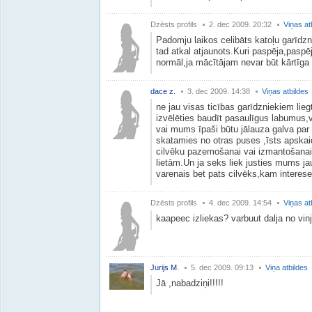
Dzēsts profils
2. dec 2009. 20:32
Viņas at
Padomju laikos celibāts katoļu garīdzn
tad atkal atjaunots.Kuri paspēja,paspēj
normāl,ja mācītājam nevar būt kārtīga
dace z.
3. dec 2009. 14:38
Viņas atbildes
ne jau visas ticības garīdzniekiem lieg
izvēlēties baudīt pasaulīgus labumus
vai mums īpaši būtu jālauza galva par
skatamies no otras puses ,īsts apskai
cilvēku pazemošanai vai izmantošanai
lietām.Un ja seks liek justies mums ja
varenais bet pats cilvēks,kam interese 
Dzēsts profils
4. dec 2009. 14:54
Viņas at
kaapeec izliekas? varbuut dalja no vinj
Jurijs M.
5. dec 2009. 09:13
Viņa atbildes
Jā ,nabadziņi!!!!!