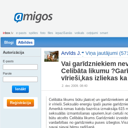
amigos
in
box
.lv
e-pasts
spēles
foto
files
iepazīšanās
veikals
ceļojumi
smart
Blogi
Atbildes
Autorizācija
Arvīds J.
Viņa jautājumi (57
E-pasts
Vai garīdzniekiem nev
Celibāta likumu ?Garīd
Parole
vīrieši,kas izliekas k
2. dec 2009. 08:40
Ienākt
Celibāta likums būtu jāatceļ un garīdzniekiem at
Reģistrācija
ir vīrieši.Seksuālo energiu īpaši jaunie garīdzn
Amerikā romas katoļu baznīca izmaksāja 615 m
seksuālās izmantošanas upuriem,kuri cietuši n
būtu atcelts Celibāta likums.Garīdznieki izveid
vardarbības no garīdznieku puses izbegtos.Visa
savai sievai bērnu radīšanā.