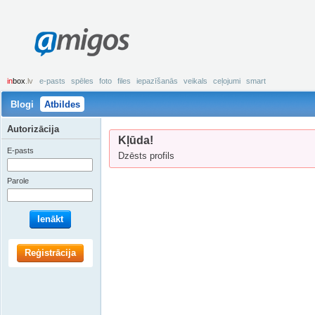
amigos
in
box
.lv
e-pasts
spēles
foto
files
iepazīšanās
veikals
ceļojumi
smart
Blogi
Atbildes
Autorizācija
Kļūda!
E-pasts
Dzēsts profils
Parole
Ienākt
Reģistrācija