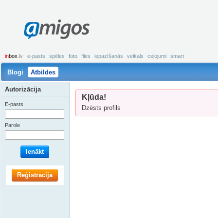
amigos
in
box
.lv
e-pasts
spēles
foto
files
iepazīšanās
veikals
ceļojumi
smart
Blogi
Atbildes
Autorizācija
Kļūda!
E-pasts
Dzēsts profils
Parole
Ienākt
Reģistrācija