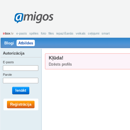
amigos
in
box
.lv
e-pasts
spēles
foto
files
iepazīšanās
veikals
ceļojumi
smart
Blogi
Atbildes
Autorizācija
Kļūda!
E-pasts
Dzēsts profils
Parole
Ienākt
Reģistrācija