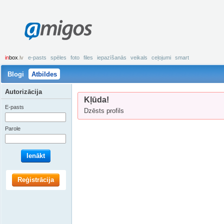
amigos
in
box
.lv
e-pasts
spēles
foto
files
iepazīšanās
veikals
ceļojumi
smart
Blogi
Atbildes
Autorizācija
Kļūda!
E-pasts
Dzēsts profils
Parole
Ienākt
Reģistrācija