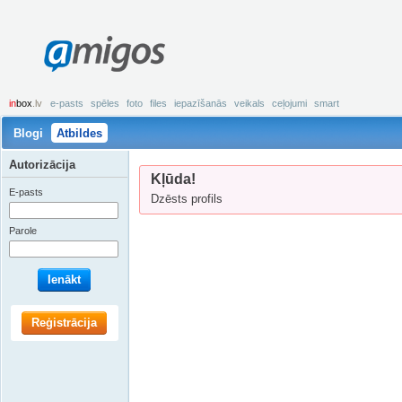
amigos
in
box
.lv
e-pasts
spēles
foto
files
iepazīšanās
veikals
ceļojumi
smart
Blogi
Atbildes
Autorizācija
Kļūda!
E-pasts
Dzēsts profils
Parole
Ienākt
Reģistrācija