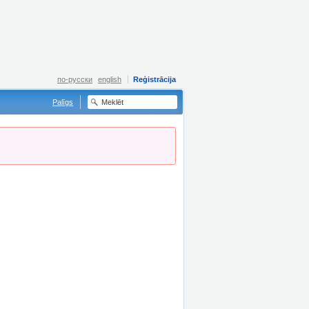
по-русски
english
Reģistrācija
Palīgs