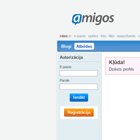
amigos
in
box
.lv
e-pasts
spēles
foto
files
iepazīšanās
v
Blogi
Atbildes
Autorizācija
Kļūda!
E-pasts
Dzēsts profils
Parole
Ienākt
Reģistrācija