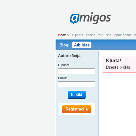
amigos
in
box
.lv
e-pasts
spēles
foto
files
iepazīšanās
v
Blogi
Atbildes
Autorizācija
Kļūda!
E-pasts
Dzēsts profils
Parole
Ienākt
Reģistrācija