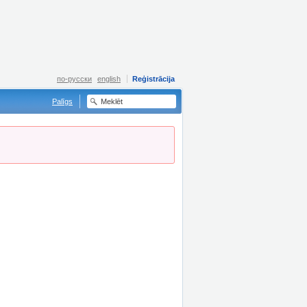
по-русски
english
Reģistrācija
Palīgs