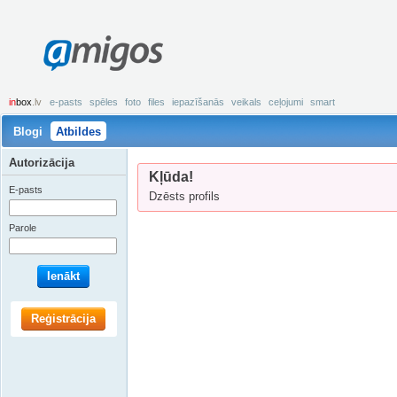
amigos
in
box
.lv
e-pasts
spēles
foto
files
iepazīšanās
veikals
ceļojumi
smart
Blogi
Atbildes
Autorizācija
Kļūda!
E-pasts
Dzēsts profils
Parole
Ienākt
Reģistrācija