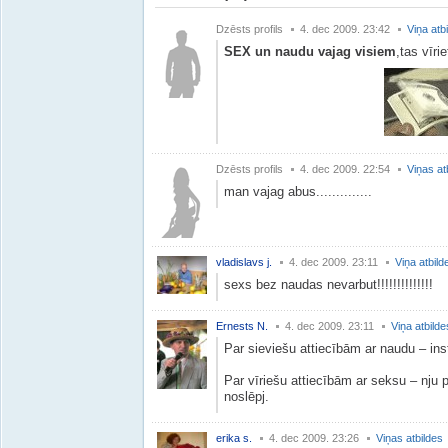
Dzēsts profils
4. dec 2009. 23:42
Viņa atb
SEX un naudu vajag visiem
,tas vīrie
Dzēsts profils
4. dec 2009. 22:54
Viņas at
man vajag abus..............
vladislavs j.
4. dec 2009. 23:11
Viņa atbild
sexs bez naudas nevarbut!!!!!!!!!!!!!!
Ernests N.
4. dec 2009. 23:11
Viņa atbilde
Par sieviešu attiecībām ar naudu – ins
Par vīriešu attiecībām ar seksu – nju 
noslēpj.
erika s.
4. dec 2009. 23:26
Viņas atbildes