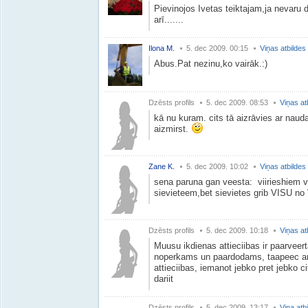
Pievinojos Ivetas teiktajam,ja nevaru 
arī.......
Ilona M.
5. dec 2009. 00:15
Viņas atbildes
Abus.Pat nezinu,ko vairāk.:)
Dzēsts profils
5. dec 2009. 08:53
Viņas at
kā nu kuram. cits tā aizrāvies ar naud
aizmirst.
Zane K.
5. dec 2009. 10:02
Viņas atbildes
sena paruna gan veesta: viirieshiem v
sievieteem,bet sievietes grib VISU no 
Dzēsts profils
5. dec 2009. 10:18
Viņas at
Muusu ikdienas attieciibas ir paarveerta
noperkams un paardodams, taapeec ari
attieciibas, iemanot jebko pret jebko c
dariit
Dzēsts profils
5. dec 2009. 13:17
Viņa atb