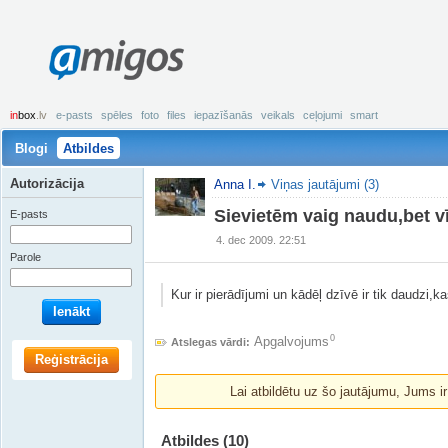
amigos
in
box
.lv
e-pasts
spēles
foto
files
iepazīšanās
veikals
ceļojumi
smart
Blogi
Atbildes
Autorizācija
Anna I.
Viņas jautājumi (3)
Sievietēm vaig naudu,bet v
E-pasts
4. dec 2009. 22:51
Parole
Kur ir pierādījumi un kādēļ dzīvē ir tik daudzi
Ienākt
0
Apgalvojums
Atslegas vārdi:
Reģistrācija
Lai atbildētu uz šo jautājumu, Jums i
Atbildes
(10)