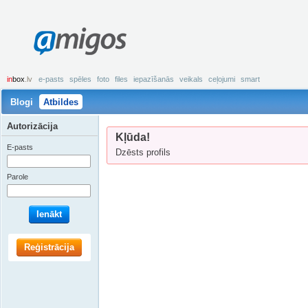
amigos
in
box
.lv
e-pasts
spēles
foto
files
iepazīšanās
veikals
ceļojumi
smart
Blogi
Atbildes
Autorizācija
Kļūda!
E-pasts
Dzēsts profils
Parole
Ienākt
Reģistrācija