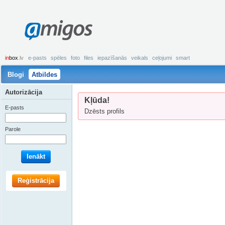
amigos
in
box
.lv
e-pasts
spēles
foto
files
iepazīšanās
veikals
ceļojumi
smart
Blogi
Atbildes
Autorizācija
Kļūda!
E-pasts
Dzēsts profils
Parole
Ienākt
Reģistrācija