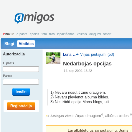
amigos
in
box
.lv
e-pasts
spēles
foto
files
iepazīšanās
veikals
ceļojumi
smart
Blogi
Atbildes
Autorizācija
Luna L.
Viņas jautājumi (50)
Nedarbojas opcijas
E-pasts
14. sep 2009. 16:22
Parole
Ienākt
1) Nevaru nosūtīt ziņu draugiem.
2) Nevaru pievienot albūmā bildes.
3) Nestrādā opcija Mans blogs, utt.
Reģistrācija
0
0
Ziņas draugiem
,
albūma bildes.
Atslegas vārdi:
Lai atbildētu uz šo jautājumu, Jums i