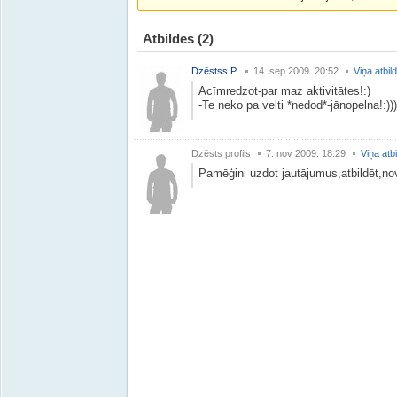
Atbildes
(2)
Dzēstss P.
14. sep 2009. 20:52
Viņa atbil
Acīmredzot-par maz aktivitātes!:)
-Te neko pa velti *nedod*-jānopelna!:)))
Dzēsts profils
7. nov 2009. 18:29
Viņa atb
Pamēģini uzdot jautājumus,atbildēt,nov