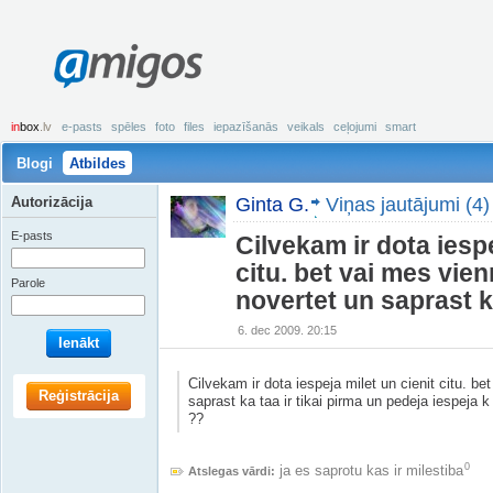
amigos
in
box
.lv
e-pasts
spēles
foto
files
iepazīšanās
veikals
ceļojumi
smart
Blogi
Atbildes
Autorizācija
Ginta G.
Viņas jautājumi (4)
E-pasts
Cilvekam ir dota iespe
citu. bet vai mes vie
Parole
novertet un saprast ka
6. dec 2009. 20:15
Ienākt
Cilvekam ir dota iespeja milet un cienit citu. b
Reģistrācija
saprast ka taa ir tikai pirma un pedeja iespeja 
??
0
ja es saprotu kas ir milestiba
Atslegas vārdi: