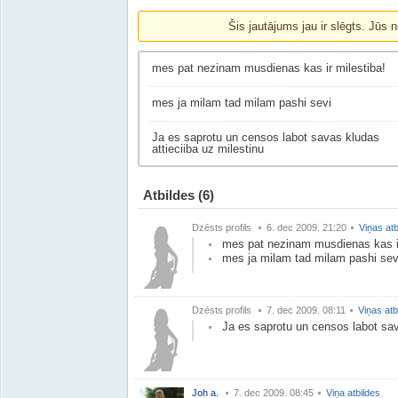
Šis jautājums jau ir slēgts. Jūs n
mes pat nezinam musdienas kas ir milestiba!
mes ja milam tad milam pashi sevi
Ja es saprotu un censos labot savas kludas
attieciiba uz milestinu
Atbildes
(6)
Dzēsts profils
6. dec 2009. 21:20
Viņas atb
mes pat nezinam musdienas kas ir
mes ja milam tad milam pashi sev
Dzēsts profils
7. dec 2009. 08:11
Viņas atb
Ja es saprotu un censos labot sav
Joh a.
7. dec 2009. 08:45
Viņa atbildes