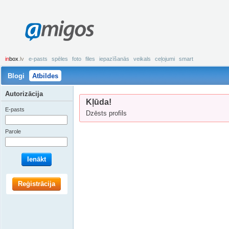
amigos
in
box
.lv
e-pasts
spēles
foto
files
iepazīšanās
veikals
ceļojumi
smart
Blogi
Atbildes
Autorizācija
Kļūda!
E-pasts
Dzēsts profils
Parole
Ienākt
Reģistrācija