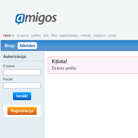
amigos
in
box
.lv
e-pasts
spēles
foto
files
iepazīšanās
veikals
ceļojumi
smart
Blogi
Atbildes
Autorizācija
Kļūda!
E-pasts
Dzēsts profils
Parole
Ienākt
Reģistrācija