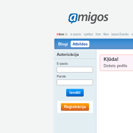
amigos
in
box
.lv
e-pasts
spēles
foto
files
iepazīšanās
v
Blogi
Atbildes
Autorizācija
Kļūda!
E-pasts
Dzēsts profils
Parole
Ienākt
Reģistrācija