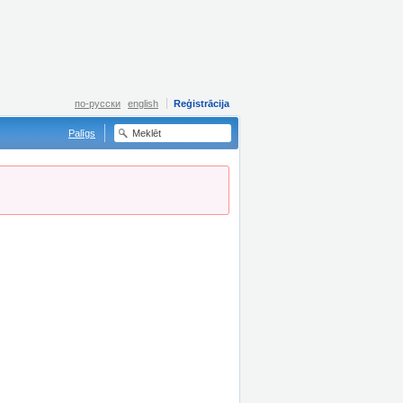
по-русски
english
Reģistrācija
Palīgs