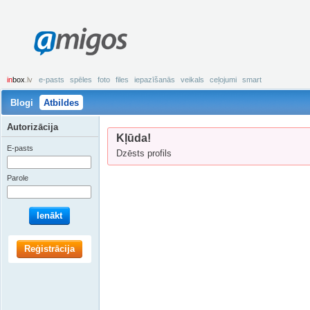
amigos
in
box
.lv
e-pasts
spēles
foto
files
iepazīšanās
veikals
ceļojumi
smart
Blogi
Atbildes
Autorizācija
Kļūda!
E-pasts
Dzēsts profils
Parole
Ienākt
Reģistrācija