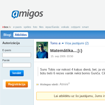
amigos
in
box
.lv
e-pasts
spēles
foto
files
iepazīšanās
veikals
ceļojumi
smart
Blogi
Atbildes
Autorizācija
Toms ø.
Viņa jautājumi (2)
Matemātika...;):)
E-pasts
15. sep 2009. 03:50
Parole
Suns Tobis var nokost 4 kaķus dienā, bet, ja vi
Ienākt
būtu tieši 6 reizes vairāk nekā bomis Gunča. 
0
Reģistrācija
Atmini
Atslegas vārdi:
Lai atbildētu uz šo jautājumu, Jums i