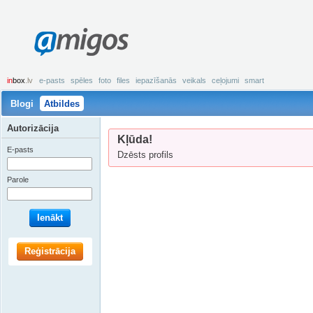
amigos
in
box
.lv
e-pasts
spēles
foto
files
iepazīšanās
veikals
ceļojumi
smart
Blogi
Atbildes
Autorizācija
Kļūda!
E-pasts
Dzēsts profils
Parole
Ienākt
Reģistrācija