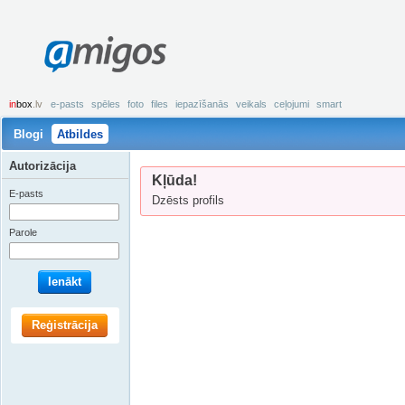
amigos
in
box
.lv
e-pasts
spēles
foto
files
iepazīšanās
veikals
ceļojumi
smart
Blogi
Atbildes
Autorizācija
Kļūda!
E-pasts
Dzēsts profils
Parole
Ienākt
Reģistrācija