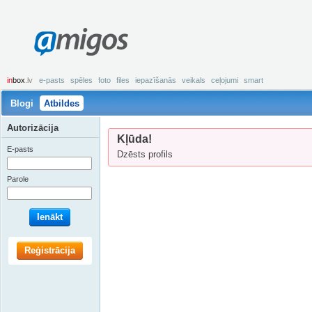
amigos
in
box
.lv
e-pasts
spēles
foto
files
iepazīšanās
veikals
ceļojumi
smart
Blogi
Atbildes
Autorizācija
Kļūda!
E-pasts
Dzēsts profils
Parole
Ienākt
Reģistrācija