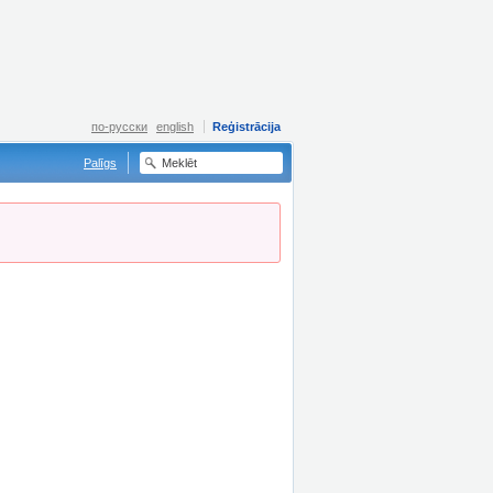
по-русски
english
Reģistrācija
Palīgs