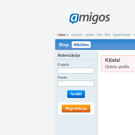
amigos
in
box
.lv
e-pasts
spēles
foto
files
iepazīšanās
v
Blogi
Atbildes
Autorizācija
Kļūda!
E-pasts
Dzēsts profils
Parole
Ienākt
Reģistrācija