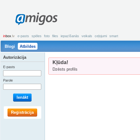
amigos
in
box
.lv
e-pasts
spēles
foto
files
iepazīšanās
veikals
ceļojumi
smart
Blogi
Atbildes
Autorizācija
Kļūda!
E-pasts
Dzēsts profils
Parole
Ienākt
Reģistrācija