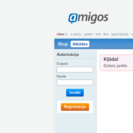
amigos
in
box
.lv
e-pasts
spēles
foto
files
iepazīšanās
v
Blogi
Atbildes
Autorizācija
Kļūda!
E-pasts
Dzēsts profils
Parole
Ienākt
Reģistrācija