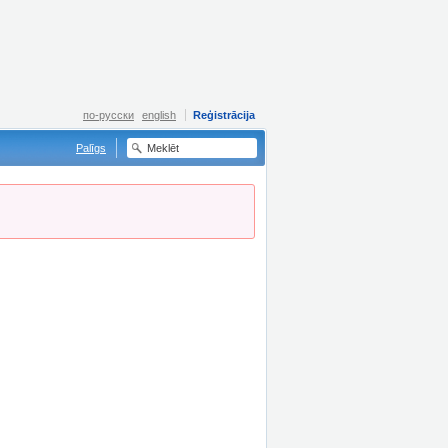
по-русски
english
Reģistrācija
Palīgs