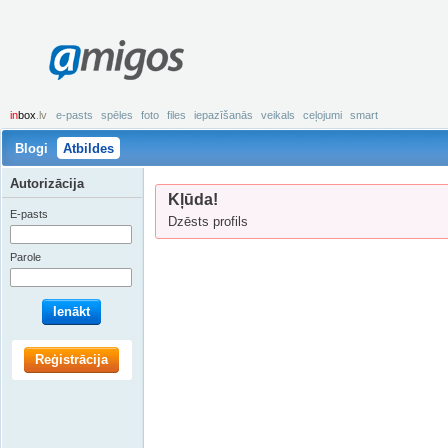
amigos
in
box
.lv
e-pasts
spēles
foto
files
iepazīšanās
veikals
ceļojumi
smart
Blogi
Atbildes
Autorizācija
Kļūda!
E-pasts
Dzēsts profils
Parole
Ienākt
Reģistrācija