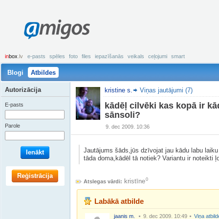
amigos
in
box
.lv
e-pasts
spēles
foto
files
iepazīšanās
veikals
ceļojumi
smart
Blogi
Atbildes
Autorizācija
kristine s.
Viņas jautājumi (7)
kādēļ cilvēki kas kopā ir k
E-pasts
sānsoli?
Parole
9. dec 2009. 10:36
Jautājums šāds,jūs dzīvojat jau kādu labu laik
Ienākt
tāda doma,kādēl tā notiek? Variantu ir noteikti ļ
Reģistrācija
0
kristīne
Atslegas vārdi:
Labākā atbilde
jaanis m.
9. dec 2009. 10:49
Viņa atbil