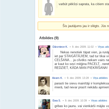
varbūt pēkšņi saprata, ka citiem st
Šis jautājums jau ir slēgts. Jūs n
Atbildes
(9)
Dārzniece K.
9. dec 2009. 11:02
Viņas atb
Nekas nenotiek tāpat vien, ja runāj
iet par STAIGĀTĀJIEM, tad tur tikai
CELŠANA... ja cilvēks nekam vairs nav
ar kaut ko sevi mēģina PACELT...nereti
REDZIET, KĀDA MAN PIEKRIŠANA!
Aivars K.
9. dec 2009. 13:28
Viņa atbildes
parasti tie sievu mainītāji ir kompleksai
mierā, tad nevar prasīt nekādu apmieri
Ewa S.
9. dec 2009. 10:39
Viņas atbildes
gribas ko jaunu..vai vienkārši mājās va