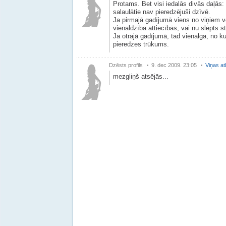
Protams. Bet visi iedalās divās daļās: a
salaulātie nav pieredzējuši dzīvē.
Ja pirmajā gadījumā viens no viņiem ve
vienaldzība attiecībās, vai nu slēpts 
Ja otrajā gadījumā, tad vienalga, no k
pieredzes trūkums.
Dzēsts profils
9. dec 2009. 23:05
Viņas at
mezgliņš atsējās...