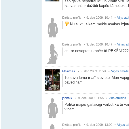
sāp galva nepārtraukti un vīram visu l
lv...varianti ir dažādi kapēc tā notiek
Dzēsts profils
9. dec 2009. 10:44
Viņa atb
Nu slikti,laikam meklē asākas izju
Dzēsts profils
9. dec 2009. 10:47
Viņas at
es ar nesaprotu kapēc tā PĒKŠŅI??
Mairita G.
9. dec 2009. 11:24
Viņas atbild
Te sava loma ir arī sievietei.Man vajag t
pavedinami.
janka k.
9. dec 2009. 11:55
Viņa atbildes
Palika majas garlaicigi varbut ka tu 
vinam.
Dzēsts profils
9. dec 2009. 13:00
Viņas at