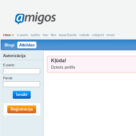
amigos
in
box
.lv
e-pasts
spēles
foto
files
iepazīšanās
veikals
ceļojumi
smart
Blogi
Atbildes
Autorizācija
Kļūda!
E-pasts
Dzēsts profils
Parole
Ienākt
Reģistrācija