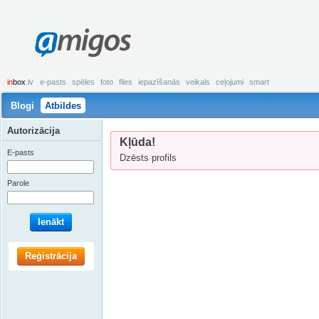
amigos
in
box
.lv
e-pasts
spēles
foto
files
iepazīšanās
veikals
ceļojumi
smart
Blogi
Atbildes
Autorizācija
Kļūda!
E-pasts
Dzēsts profils
Parole
Ienākt
Reģistrācija